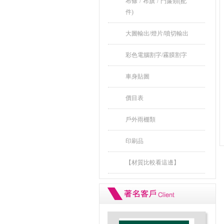
布條 / 布旗 / 門簾類(配
件)
大圖輸出/燈片/噴切輸出
彩色電腦割字/霧膜割字
車身貼圖
價目表
戶外雨棚類
印刷品
【材質比較看這邊】