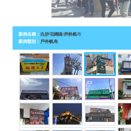
案例名稱：
九初-頂樓耐候帆布
案例類別：
戶外帆布