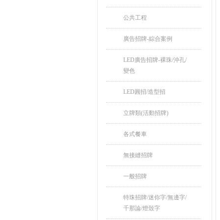
公共工程
廣告招牌-綜合案例
LED廣告招牌-裸珠/沖孔/
變色
LED圓招/造型招
立牌類(活動招牌)
各式餐車
無接縫招牌
一般招牌
特珠招牌/迷你字/無邊字/
千那論/燈殼字