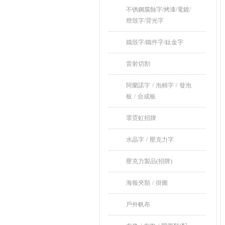
不锈鋼腐蝕字/烤漆/電鍍/
燈殼字/背光字
鐵殼字/鐵件字/鈦金字
雷射切割
阿蘭諾字 / 泡棉字 / 發泡
板 / 合成板
霏霓虹招牌
水晶字 / 壓克力字
壓克力製品(招牌)
海報夾類 / 掛圖
戶外帆布